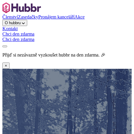
Členství
Zasedačky
Pronájem kanceláří
Akce
O hubbru
Kontakt
Chci den zdarma
Chci den zdarma
Přijď si nezávazně vyzkoušet hubbr na den zdarma. 🎉
×