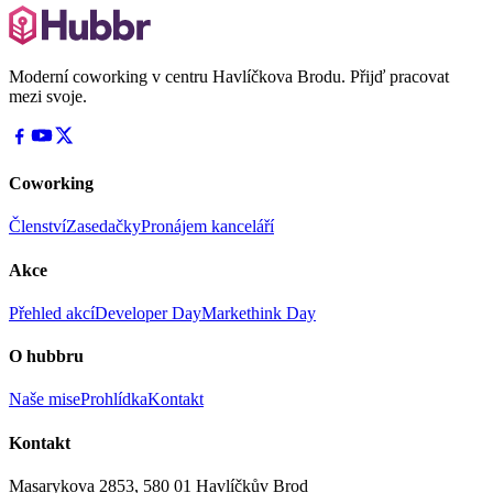
Moderní coworking v centru Havlíčkova Brodu. Přijď pracovat
mezi svoje.
Coworking
Členství
Zasedačky
Pronájem kanceláří
Akce
Přehled akcí
Developer Day
Markethink Day
O hubbru
Naše mise
Prohlídka
Kontakt
Kontakt
Masarykova 2853, 580 01 Havlíčkův Brod