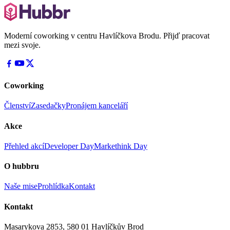
Moderní coworking v centru Havlíčkova Brodu. Přijď pracovat
mezi svoje.
Coworking
Členství
Zasedačky
Pronájem kanceláří
Akce
Přehled akcí
Developer Day
Markethink Day
O hubbru
Naše mise
Prohlídka
Kontakt
Kontakt
Masarykova 2853, 580 01 Havlíčkův Brod