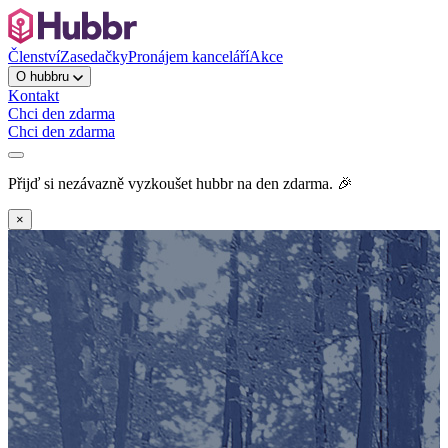
Členství
Zasedačky
Pronájem kanceláří
Akce
O hubbru
Kontakt
Chci den zdarma
Chci den zdarma
Přijď si nezávazně vyzkoušet hubbr na den zdarma. 🎉
×