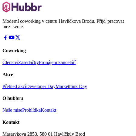
Moderní coworking v centru Havlíčkova Brodu. Přijď pracovat
mezi svoje.
Coworking
Členství
Zasedačky
Pronájem kanceláří
Akce
Přehled akcí
Developer Day
Markethink Day
O hubbru
Naše mise
Prohlídka
Kontakt
Kontakt
Masarykova 2853, 580 01 Havlíčkův Brod