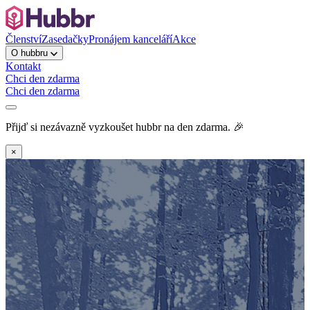
Členství
Zasedačky
Pronájem kanceláří
Akce
O hubbru
Kontakt
Chci den zdarma
Chci den zdarma
Přijď si nezávazně vyzkoušet hubbr na den zdarma. 🎉
×