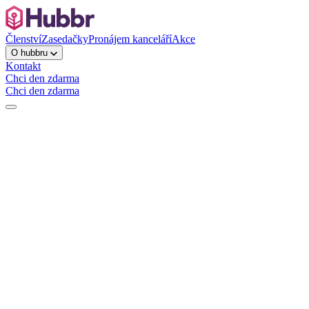
Členství
Zasedačky
Pronájem kanceláří
Akce
O hubbru
Kontakt
Chci den zdarma
Chci den zdarma