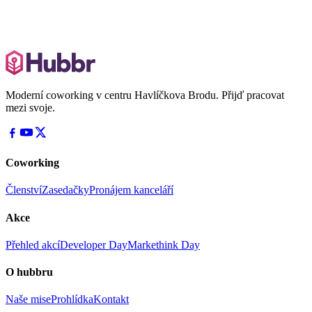
Napiš nám na e-mail
Zavolej 725 573 419
Moderní coworking v centru Havlíčkova Brodu. Přijď pracovat
mezi svoje.
Coworking
Členství
Zasedačky
Pronájem kanceláří
Akce
Přehled akcí
Developer Day
Markethink Day
O hubbru
Naše mise
Prohlídka
Kontakt