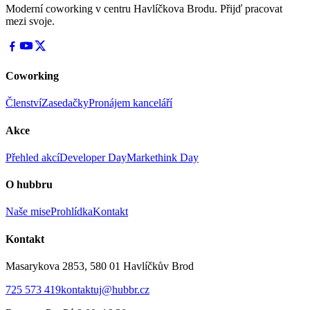
Moderní coworking v centru Havlíčkova Brodu. Přijď pracovat
mezi svoje.
Coworking
Členství
Zasedačky
Pronájem kanceláří
Akce
Přehled akcí
Developer Day
Markethink Day
O hubbru
Naše mise
Prohlídka
Kontakt
Kontakt
Masarykova 2853, 580 01 Havlíčkův Brod
725 573 419
kontaktuj@hubbr.cz