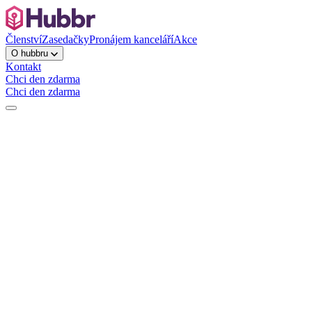
Členství
Zasedačky
Pronájem kanceláří
Akce
O hubbru
Kontakt
Chci den zdarma
Chci den zdarma