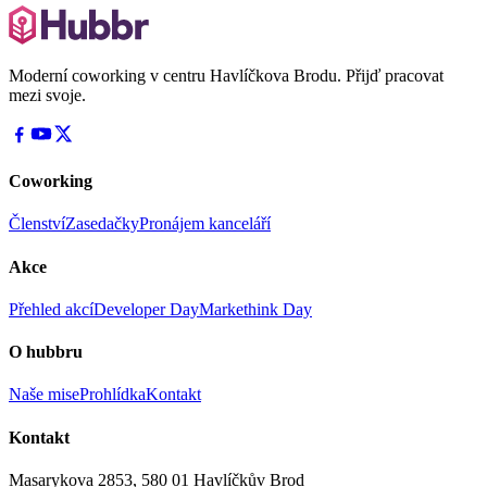
Moderní coworking v centru Havlíčkova Brodu. Přijď pracovat
mezi svoje.
Coworking
Členství
Zasedačky
Pronájem kanceláří
Akce
Přehled akcí
Developer Day
Markethink Day
O hubbru
Naše mise
Prohlídka
Kontakt
Kontakt
Masarykova 2853, 580 01 Havlíčkův Brod