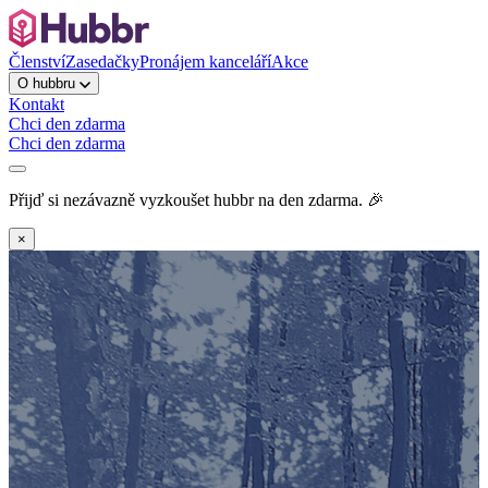
Členství
Zasedačky
Pronájem kanceláří
Akce
O hubbru
Kontakt
Chci den zdarma
Chci den zdarma
Přijď si nezávazně vyzkoušet hubbr na den zdarma. 🎉
×