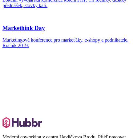
Moderní coworking v centru Havlíčkova Brodu. Přijď pracovat