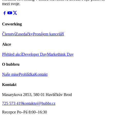
mezi svoje.
Coworking
Členství
Zasedačky
Pronájem kanceláří
Akce
Přehled akcí
Developer Day
Markethink Day
O hubbru
Naše mise
Prohlídka
Kontakt
Kontakt
Masarykova 2853, 580 01 Havlíčkův Brod
725 573 419
kontaktuj@hubbr.cz
Recepce Po–Pá 8:00–16:30