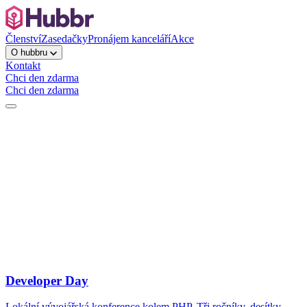
Členství
Zasedačky
Pronájem kanceláří
Akce
O hubbru
Kontakt
Chci den zdarma
Chci den zdarma