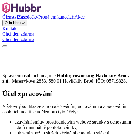
Členství
Zasedačky
Pronájem kanceláří
Akce
O hubbru
Kontakt
Chci den zdarma
Chci den zdarma
Správcem osobních údajů je
Hubbr, coworking Havlíčkův Brod,
z.ú.
, Masarykova 2853, 580 01 Havlíčkův Brod, IČO: 05719828.
Účel zpracování
Výslovný souhlas se shromažďováním, uchováním a zpracováním
osobních údajů je udělen pro tyto účely:
uzavírání smluv prostřednictvím webové stránky s uchováním
údajů minimálně po dobu záruky,
nabízení zboží a služeb včetně obchodních sdělení