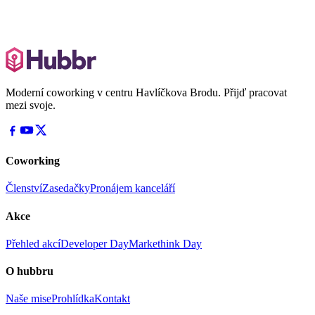
Moderní coworking v centru Havlíčkova Brodu. Přijď pracovat
mezi svoje.
Coworking
Členství
Zasedačky
Pronájem kanceláří
Akce
Přehled akcí
Developer Day
Markethink Day
O hubbru
Naše mise
Prohlídka
Kontakt