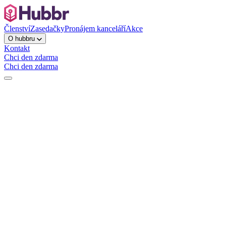
Členství
Zasedačky
Pronájem kanceláří
Akce
O hubbru
Kontakt
Chci den zdarma
Chci den zdarma