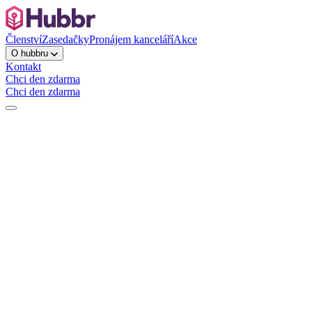
Členství
Zasedačky
Pronájem kanceláří
Akce
O hubbru
Kontakt
Chci den zdarma
Chci den zdarma