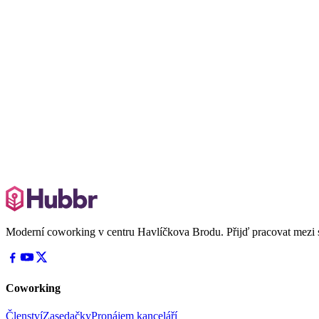
Napiš nám na e-mail
Zavolej 725 573 419
Moderní coworking v centru Havlíčkova Brodu. Přijď pracovat mezi 
Coworking
Členství
Zasedačky
Pronájem kanceláří