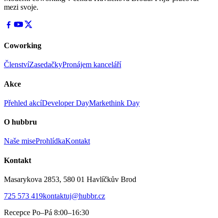
mezi svoje.
Coworking
Členství
Zasedačky
Pronájem kanceláří
Akce
Přehled akcí
Developer Day
Markethink Day
O hubbru
Naše mise
Prohlídka
Kontakt
Kontakt
Masarykova 2853, 580 01 Havlíčkův Brod
725 573 419
kontaktuj@hubbr.cz
Recepce Po–Pá 8:00–16:30