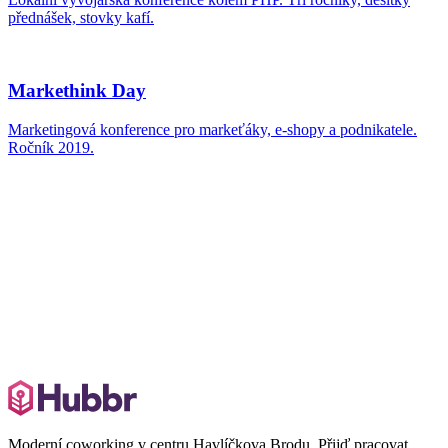
Moderní coworking v centru Havlíčkova Brodu. Přijď pracovat