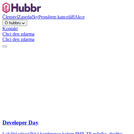
Členství
Zasedačky
Pronájem kanceláří
Akce
O hubbru
Kontakt
Chci den zdarma
Chci den zdarma